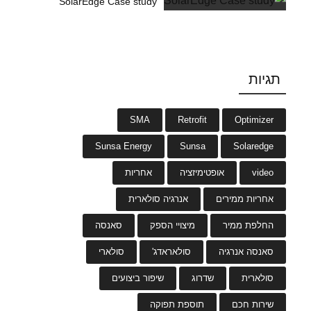
SolarEdge Case study
תגיות
SMA
Retrofit
Optimizer
Sunsa Energy
Sunsa
Solaredge
video
אופטימיזציה
אחריות
אחריות ממירים
אנרגיה סולארית
החלפת ממיר
מיצויי הספק
סאנסה
סאנסה אנרגיה
סולאראדג'
סולארי
סולארית
שדרוג
שיפור ביצועים
שירות חכם
תוספת תפוקה