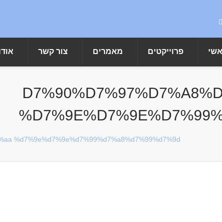
אשי
פרוייקטים
מאמרים
צור קשר
אודו
%D7%90%D7%97%D7%A8%
%D7%9E%D7%9E%D7%99%
%aa %d7%9e%d7%9e%d7%99%d7%a8%d7%99%d7%9d