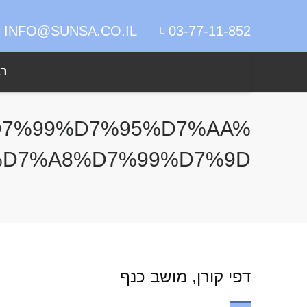
INFO@SUNSA.CO.IL
03-77-11-852
ר
D7%99%D7%95%D7%AA
D7%A8%D7%99%D7%9D
דפי קורן, מושב כנף