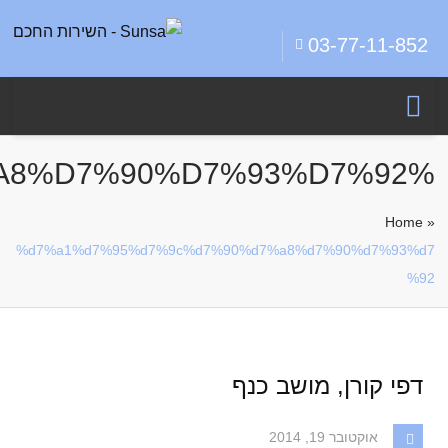
03-77-11-852
%D7%A1%D7%95%D7%9C%D7%90%D7%A8%D7%90%D7%93%D7%92
Home
»
%d7%a1%d7%95%d7%9c%d7%90%d7%a8%d7%90%d7%93%d7
%92
דפי קורן, מושב כנף
אוקטובר 19, 2014